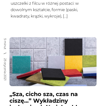
uszczelki z filcu w różnej postaci: w
dowolnym kształcie, formie (paski,
kwadraty, krążki, wykroje), […]
5 minut
25 stycznia 2021
„Sza, cicho sza, czas na
ciszę…” Wykładziny