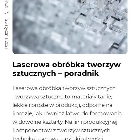
Rejestracja
25 stycznia 2021
Partner produkcyjny
Zaloguj się
Laserowa obróbka tworzyw
sztucznych – poradnik
Laserowa obróbka tworzyw sztucznych.
Tworzywa sztuczne to materiały tanie,
lekkie i proste w produkcji, odporne na
korozję, jak również łatwe do formowania
w dowolne kształty. Na linii produkcyjnej
komponentów z tworzyw sztucznych
technika laserowa – dzięki łatwości