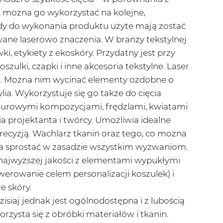
 można go wykorzystać na kolejne,
, gdy do wykonania produktu użyte mają zostać
ane laserowo znaczenia. W branży tekstylnej
, etykiety z ekoskóry. Przydatny jest przy
lki, czapki i inne akcesoria tekstylne. Laser
e. Można nim wycinać elementy ozdobne o
a. Wykorzystuje się go także do cięcia
 ażurowymi kompozycjami, frędzlami, kwiatami
a projektanta i twórcy. Umożliwia idealne
cyzją. Wachlarz tkanin oraz tego, co można
ożna sprostać w zasadzie wszystkim wyzwaniom.
najwyższej jakości z elementami wypukłymi
awerowanie celem personalizacji koszulek) i
e skóry.
siaj jednak jest ogólnodostępna i z lubością
 korzysta się z obróbki materiałów i tkanin.