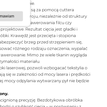
okie zastosowanie.
anego – wycinane są za pomocą cuttera
erunkach rozkroju, niezależnie od struktury
mawiam
stosowana do grawerowania filcu czy
rojektowe. Rezultat cięcia jest gładki i
bki. Krawędź jest przecięta i stopiona
zabezpieczyć brzeg przed strzępieniem się,
sować różnego rodzaju oznaczenia, wypalać
grawerowanie. Mimo że wiele tkanin wygląda
zymałości materiału.
ki laserowej, pozwoli wzbogacać tekstylia o
ą się w zależności od mocy lasera i prędkości
wej mocy odpylania wytwarzany pył nie będzie
ony.
doścignioną precyzję. Bezdotykowa obróbka
 chodzi o szybkość cięcia – w porównaniu z