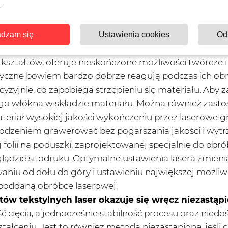
.
tkanin oraz tworzyw sztucznych znajdują obecnie szer
 polary, jedwab czy tkaniny techniczne, z włókna szkl
ki laserowej daje niezwykłą precyzję we wszystkich ki
dzam się
Ustawienia cookies
Od
ziałaniu zapobiega zniekształcaniu się materiału. Za
kształtów, oferuje nieskończone możliwości twórcze i p
etyczne bowiem bardzo dobrze reagują podczas ich obró
ecyzyjnie, co zapobiega strzępieniu się materiału. Aby 
o włókna w składzie materiału. Można również zasto
teriał wysokiej jakości wykończeniu przez laserowe 
wodzeniem grawerować bez pogarszania jakości i wytr
olii na poduszki, zaprojektowanej specjalnie do obrób
ądzie sitodruku. Optymalne ustawienia lasera zmieniaj
aniu od dołu do góry i ustawieniu największej możli
 poddaną obróbce laserowej.
ów tekstylnych laser okazuje się wręcz niezastąpi
ć cięcia, a jednocześnie stabilność procesu oraz nie
ztałceniu. Jest to również metoda niezastąpiona, jeśli