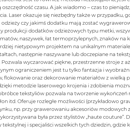
szczędność czasu. A jak wiadomo – czas to pieniądz,
jęcia. Laser okazuje się niezbędny także w przypadku
na odzieży czy jakimś dodatku mają zostać wygrawerow
y produkcji dodatków odzieżowych typu metki, wszywki
atów, naszywek, łat termoprzylepnych, znaków na koszu
ardziej nietypowym projektem na unikalnym material
łtach, następnie naszywane lub doczepiane na tekstyli
e. Pozwala wyczarować piękne, przestrzenne stroje z
dynym ograniczeniem jest tu tylko fantazja i wyobraźni
lokowanie oraz dekorowanie materiałów z wielką pre
 że dzięki metodzie laserowego krojenia i zdobienia m
 obróbce tekstyliów pozwala na tworzenie wykończeń 
asłon itd. Oferuje rozległe możliwości (przykładowo gr
rynku, np. przy grawerowaniu akcesoriów modowych z
orzystywana była przez stylistów „haute couture”. Dzi
y tekstylnej i specjaliści wszelkich tych dziedzin, gdzie