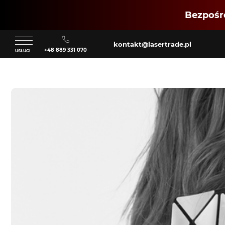
Bezpośre
kontakt@lasertrade.pl
+48 889 331 070
USŁUGI
Klient
Zaloguj się