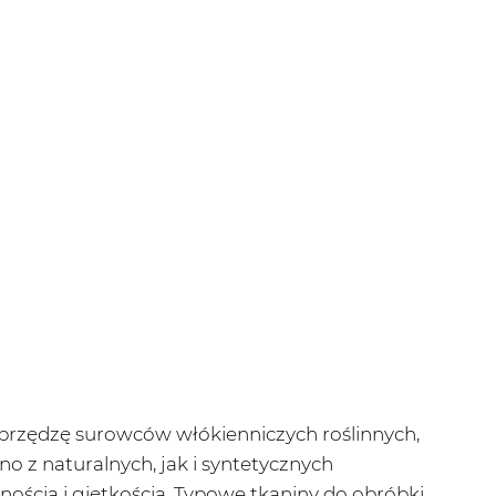
przędzę surowców włókienniczych roślinnych,
 z naturalnych, jak i syntetycznych
nością i giętkością. Typowe tkaniny do obróbki