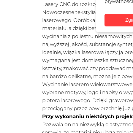
prywatności
Lasery CNC do rozkroju tekstyliów, 
Nowoczesne tekstylia – takie jak np.
laserowego. Obróbka przy użyciu wiąz
Zga
materiału, a dzięki bezdotykowemu d
wycinania z poliestru niesamowitych 
najwyższej jakości, substancje synt
idealnie, wiązka laserowa łączy ją pr
wymagana jest domieszka sztuczneg
kształty, znakować czy poddawać ma
na bardzo delikatne, można je z po
Wycinanie laserem wielowarstwowej f
wybrane motywy, logo i napisy o wygl
plotera laserowego. Dzięki grawerow
przeciągany przez powierzchnię już
Przy wykonaniu niektórych projekt
Pozwala on na niezwykłą elastycznoś
sprawia, że materiał nie ulega znieks