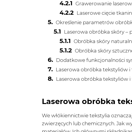
Grawerowanie laserowe
Laserowe cięcie tkanin
Określenie parametrów obróbki 
Laserowa obróbka skóry – 
Obróbka skóry naturalne
Obróbka skóry sztuczne
Dodatkowe funkcjonalności sys
Laserowa obróbka tekstyliów i
Laserowa obróbka tekstyliów i t
Laserowa obróbka teks
We włókiennictwie tekstylia oznacz
zwierzęcych lub chemicznych. Jak wy
materiałów. Ich głównymi składnikami