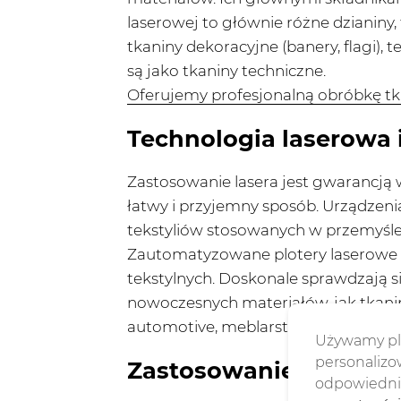
laserowej to głównie różne dzianiny,
tkaniny dekoracyjne (banery, flagi
są jako tkaniny techniczne.
Oferujemy profesjonalną obróbkę tk
Technologia laserowa i
Zastosowanie lasera jest gwarancją 
łatwy i przyjemny sposób. Urządzeni
tekstyliów stosowanych w przemyśl
Zautomatyzowane plotery laserowe to
tekstylnych. Doskonale sprawdzają s
nowoczesnych materiałów, jak tkanin
automotive, meblarstwo, odzież techn
Używamy pli
personalizow
Zastosowanie laserów 
odpowiednie