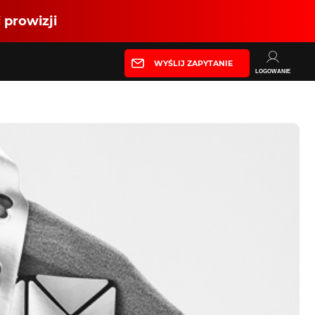
 prowizji
WYŚLIJ ZAPYTANIE
LOGOWANIE
Partner produkcyjny
Zaloguj się