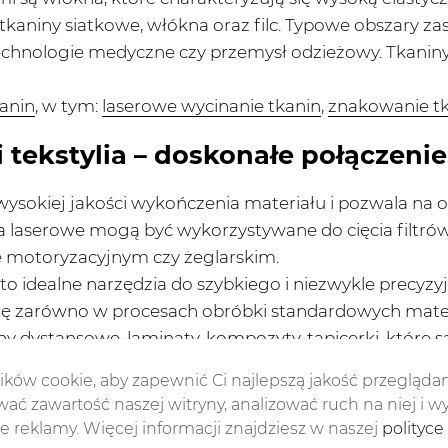
 tkaniny siatkowe, włókna oraz filc. Typowe obszary za
), technologie medyczne czy przemysł odzieżowy. Tkan
anin
, w tym:
laserowe wycinanie tkanin
,
znakowanie tk
 tekstylia – doskonałe połączenie
wysokiej jakości wykończenia materiału i pozwala na
a laserowe mogą być wykorzystywane do cięcia filtrów
e motoryzacyjnym czy żeglarskim.
 idealne narzędzia do szybkiego i niezwykle precyzy
ię zarówno w procesach obróbki standardowych materia
y dystansowe, laminaty, kompozyty, tapicerki, które 
iczna itp.
ków cookie, aby zapewnić Ci najlepszą jakość przeglądan
ać zawartość naszej witryny, analizować ruch na niej i w
w rozkroju tkanin
 reklamy. Więcej informacji znajdziesz w naszej
polityce