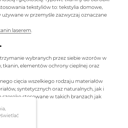
stosowania tekstyliów to: tekstylia domowe,
iny używane w przemyśle zazwyczaj oznaczane
anin laserem
.
.
 otrzymanie wybranych przez siebie wzorów w
, tkanin, elementów ochrony cieplnej oraz
jnego cięcia wszelkiego rodzaju materiałów
łów, syntetycznych oraz naturalnych, jak i
są szeroko stosowane w takich branżach jak
ia,
yświetlać