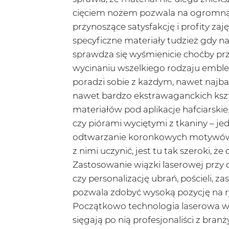
cięciem nożem pozwala na ogromną o
przynoszące satysfakcję i profity za
specyficzne materiały tudzież gdy 
sprawdza się wyśmienicie choćby prz
wycinaniu wszelkiego rodzaju emblem
poradzi sobie z każdym, nawet najb
nawet bardzo ekstrawaganckich kszta
materiałów pod aplikacje hafciarski
czy piórami wyciętymi z tkaniny – je
odtwarzanie koronkowych motywów, f
z nimi uczynić, jest tu tak szeroki,
Zastosowanie wiązki laserowej przy
czy personalizację ubrań, pościeli, z
pozwala zdobyć wysoką pozycję na 
Początkowo technologia laserowa wyk
sięgają po nią profesjonaliści z branż