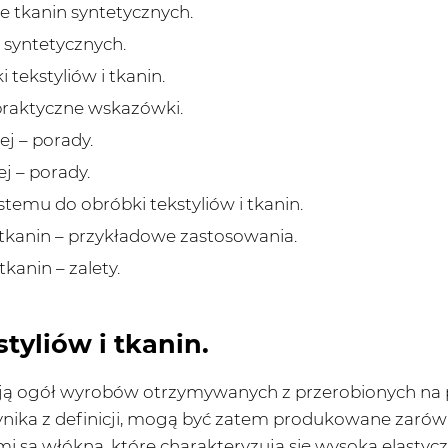
 tkanin syntetycznych.
 syntetycznych.
tekstyliów i tkanin.
praktyczne wskazówki.
j – porady.
j – porady.
temu do obróbki tekstyliów i tkanin.
 tkanin – przykładowe zastosowania.
kanin – zalety.
tyliów i tkanin.
ają ogół wyrobów otrzymywanych z przerobionych na 
nika z definicji, mogą być zatem produkowane zarówno
 są włókna, które charakteryzują się wysoką elastycz