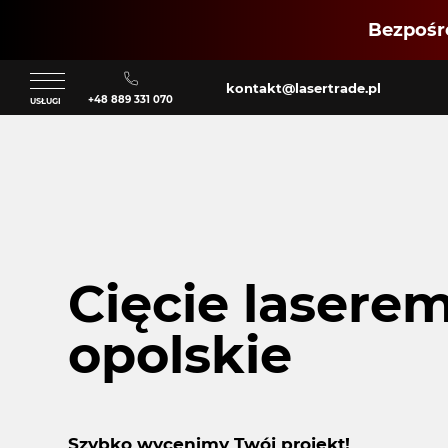
Bezpośre
kontakt@lasertrade.pl
+48 889 331 070
USŁUGI
Klient
Cięcie lasere
Zaloguj się
opolskie
Szybko wycenimy Twój projekt!