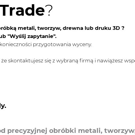
rTrade
?
bróbką metali, tworzyw, drewna lub druku 3D ?
ub "Wyślij zapytanie".
konieczności przygotowania wyceny.
zy, że skontaktujesz się z wybraną firmą i nawiążesz wsp
y.
 precyzyjnej obróbki metali, tworzyw, 