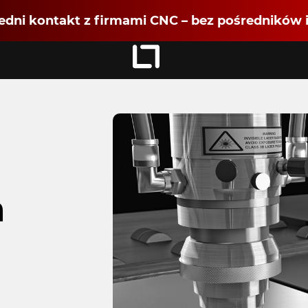
dni kontakt z firmami CNC – bez pośredników i
Zaloguj się
jako
Dołącz jako Partner CNC
m
Rejestracja