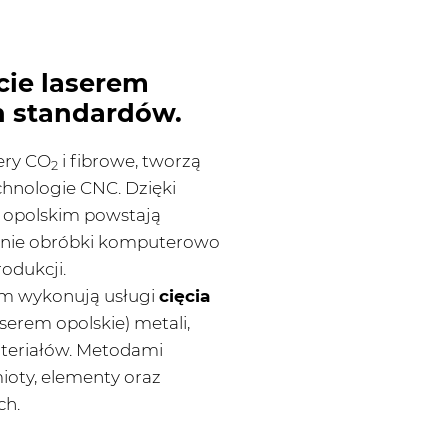
cie laserem
 standardów.
ery CO
i fibrowe, tworzą
2
echnologie CNC. Dzięki
 opolskim powstają
wanie obróbki komputerowo
odukcji.
m wykonują usługi
cięcia
aserem opolskie) metali,
ateriałów. Metodami
mioty, elementy oraz
ch.