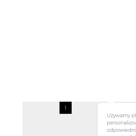
Używamy pli
personalizow
odpowiednie