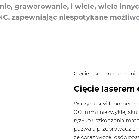
nie, grawerowanie, i wiele, wiele innyc
CNC, zapewniając niespotykane możliwo
Cięcie laserem na teren
Cięcie laserem 
W czym tkwi fenomen cię
0,01 mm i niezwykłej sku
ryzyko uszkodzenia mater
pozwala przeprowadzić n
że coraz więcej osób po