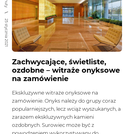
Rejestracja
25 stycznia 2021
Partner produkcyjny
Zaloguj się
Zachwycające, świetliste,
ozdobne – witraże onyksowe
na zamówienie
Ekskluzywne witraże onyksowe na
zamówienie. Onyks należy do grupy coraz
popularniejszych, lecz wciąż wyszukanych, a
zarazem ekskluzywnych kamieni
ozdobnych. Surowiec może być z
powodzeniem wykorzystywany do