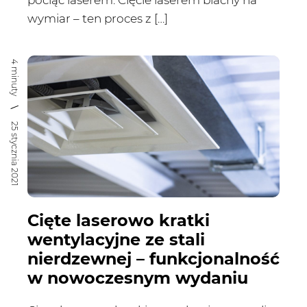
pociąć laserem. Cięcie laserem blachy na
wymiar – ten proces z […]
4 minuty
25 stycznia 2021
Cięte laserowo kratki
wentylacyjne ze stali
nierdzewnej – funkcjonalność
w nowoczesnym wydaniu