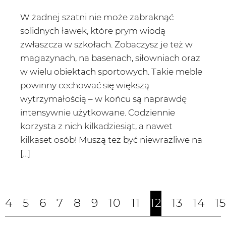
W żadnej szatni nie może zabraknąć
solidnych ławek, które prym wiodą
zwłaszcza w szkołach. Zobaczysz je też w
magazynach, na basenach, siłowniach oraz
w wielu obiektach sportowych. Takie meble
powinny cechować się większą
wytrzymałością – w końcu są naprawdę
intensywnie użytkowane. Codziennie
korzysta z nich kilkadziesiąt, a nawet
kilkaset osób! Muszą też być niewrażliwe na
[…]
4
5
6
7
8
9
10
11
12
13
14
15