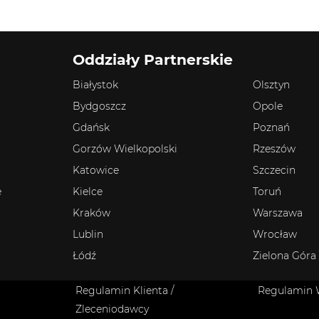
Oddziały Partnerskie
Białystok
Olsztyn
Bydgoszcz
Opole
Gdańsk
Poznań
Gorzów Wielkopolski
Rzeszów
Katowice
Szczecin
e
Kielce
Toruń
Kraków
Warszawa
Lublin
Wrocław
Łódź
Zielona Góra
Regulamin Klienta /
Regulamin
Zleceniodawcy