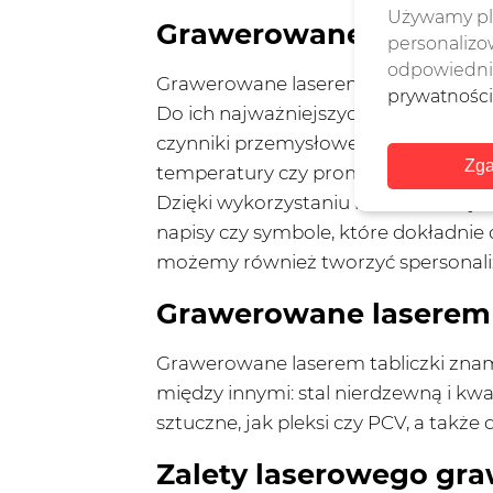
Używamy pli
Grawerowane laserem 
personalizow
odpowiednie
Grawerowane laserem
tabliczki z
prywatności
Do ich najważniejszych cech zalicz
czynniki przemysłowe, atmosferyczne 
Zga
temperatury czy promieniowanie UV.
Dzięki wykorzystaniu nowoczesnej,
napisy czy symbole, które dokładnie 
możemy również tworzyć spersonali
Grawerowane laserem t
Grawerowane laserem tabliczki zna
między innymi: stal nierdzewną i k
sztuczne, jak pleksi czy PCV, a także
Zalety laserowego gr