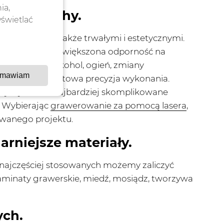
ia,
ejsze cechy.
yświetlać
jonalnymi, ale także trwałymi i estetycznymi.
 którą wpływa zwiększona odporność na
i chemiczne, alkohol, ogień, zmiany
mawiam
iemal stuprocentowa precyzja wykonania.
orzymy nawet najbardziej skomplikowane
e. Wybierając
grawerowanie za pomocą lasera
,
wanego projektu.
rniejsze materiały.
najczęściej stosowanych możemy zaliczyć
aminaty grawerskie, miedź, mosiądz, tworzywa
ych.