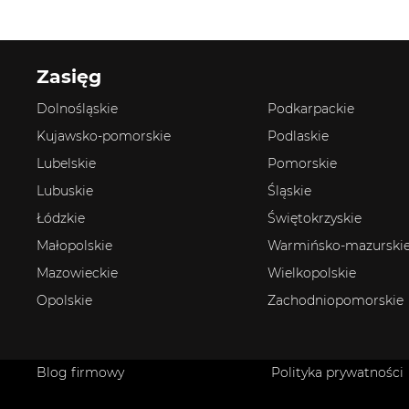
Zasięg
Dolnośląskie
Podkarpackie
Kujawsko-pomorskie
Podlaskie
Lubelskie
Pomorskie
Lubuskie
Śląskie
Łódzkie
Świętokrzyskie
Małopolskie
Warmińsko-mazurski
Mazowieckie
Wielkopolskie
Opolskie
Zachodniopomorskie
Blog firmowy
Polityka prywatności