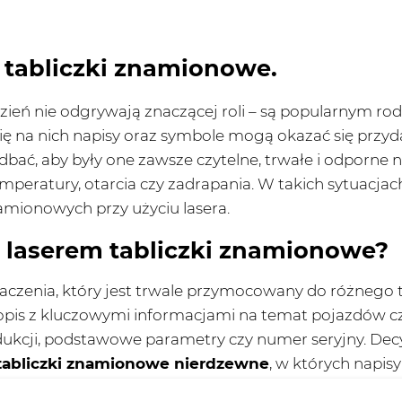
tabliczki znamionowe.
zień nie odgrywają znaczącej roli – są popularnym ro
 się na nich napisy oraz symbole mogą okazać się prz
dbać, aby były one zawsze czytelne, trwałe i odporne 
emperatury, otarcia czy zadrapania. W takich sytuac
amionowych przy użyciu lasera.
laserem tabliczki znamionowe?
aczenia, który jest trwale przymocowany do różnego
ki opis z kluczowymi informacjami na temat pojazdów
ukcji, podstawowe parametry czy numer seryjny. Decyd
tabliczki znamionowe nierdzewne
, w których napis