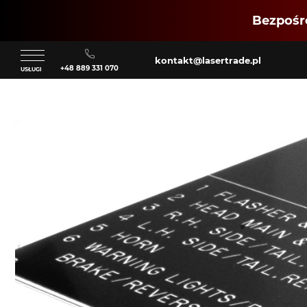
Bezpośre
kontakt@lasertrade.pl
+48 889 331 070
USŁUGI
Klient
Zaloguj się