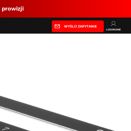
 prowizji
WYŚLIJ ZAPYTANIE
LOGOWANIE
Partner produkcyjny
Zaloguj się