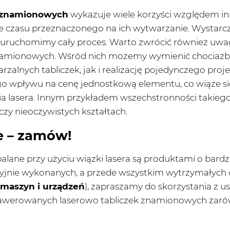
k znamionowych
wykazuje wiele korzyści względem inn
ie czasu przeznaczonego na ich wytwarzanie. Wystarc
 uruchomimy cały proces. Warto zwrócić również uwag
namionowych. Wśród nich możemy wymienić chociażby 
rzalnych tabliczek, jak i realizację pojedynczego proj
o wpływu na cenę jednostkową elementu, co wiąże si
lasera. Innym przykładem wszechstronności takiego 
czy nieoczywistych kształtach.
e – zamów!
lane przy użyciu wiązki lasera są produktami o bardz
yzyjnie wykonanych, a przede wszystkim wytrzymałych 
o maszyn i urządzeń
), zapraszamy do skorzystania z u
rawerowanych laserowo tabliczek znamionowych zarów