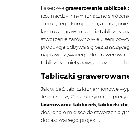
Laserowe
grawerowanie tablicze
jest między innymi znaczne skrócen
sterującego komputera, a następnie
laserowe grawerowanie tabliczek z
stworzenie zarówno wielu serii powta
produkcja odbywa się bez znacząceg
napraw używanego do grawerowania 
tabliczek o nietypowych rozmiarach 
Tabliczki grawerowan
Jak widać, tabliczki znamionowe wypa
Jeżeli zależy Ci na otrzymaniu prec
laserowanie tabliczek
,
tabliczki d
doskonałe miejsce do stworzenia g
dopasowanego projektu.