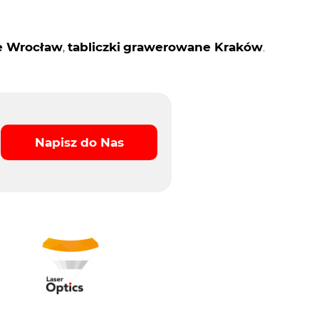
e Wrocław
,
tabliczki
grawerowane Kraków
.
Napisz do Nas