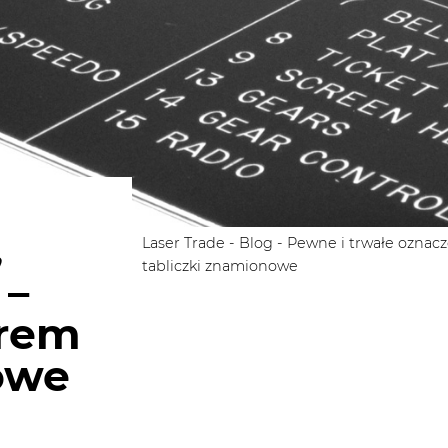
,
Laser Trade
-
Blog
-
Pewne i trwałe oznac
tabliczki znamionowe
 –
erem
owe