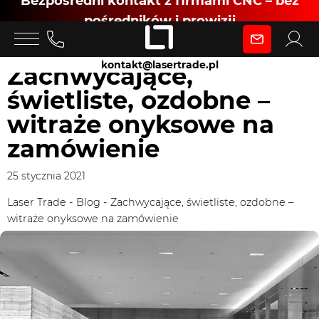
Bezpośredni kontakt z firmami CNC – bez
pośredników i prowizji
Zaloguj się
kontakt@lasertrade.pl
Zachwycające,
świetliste, ozdobne –
jako
witraże onyksowe na
zamówienie
Klient
25 stycznia 2021
Zaloguj się
Laser Trade
-
Blog
-
Zachwycające, świetliste, ozdobne –
witraże onyksowe na zamówienie
Dołącz jako Partner CNC