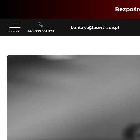
Bezpośre
kontakt@lasertrade.pl
+48 889 331 070
USŁUGI
Klient
Zaloguj się