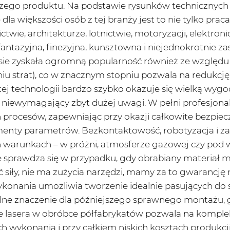
szego produktu. Na podstawie rysunków technicznych o
dla większości osób z tej branży jest to nie tylko pra
wie, architekturze, lotnictwie, motoryzacji, elektroni
 fantazyjna, finezyjna, kunsztowna i niejednokrotnie za
sie zyskała ogromną popularność również ze względu 
niu strat), co w znacznym stopniu pozwala na redukcję 
j technologii bardzo szybko okazuje się wielką wygo
 niewymagający zbyt dużej uwagi. W pełni profesjonal
h procesów, zapewniając przy okazji całkowite bezpi
ementy parametrów. Bezkontaktowość, robotyzacja i z
 warunkach – w próżni, atmosferze gazowej czy pod 
le sprawdza się w przypadku, gdy obrabiany materiał
ć siły, nie ma zużycia narzędzi, mamy za to gwarancję
konania umożliwia tworzenie idealnie pasujących do si
alne znaczenie dla późniejszego sprawnego montażu,
e lasera w obróbce półfabrykatów pozwala na komp
ich wykonania i przy całkiem niskich kosztach produkcj