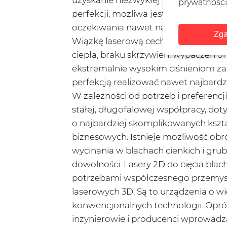
prywatności
perfekcji, możliwa jest realizacja z
oczekiwania nawet najbardziej wyma
Zga
Wiązkę laserową cechuje duża gęstoś
ciepła, braku skrzywień, wypaczeń o
ekstremalnie wysokim ciśnieniom za
perfekcją realizować nawet najbardzi
W zależności od potrzeb i preferencj
stałej, długofalowej współpracy, dot
o najbardziej skomplikowanych kszta
biznesowych. Istnieje możliwość obr
wycinania w blachach cienkich i gr
dowolności. Lasery 2D do cięcia blac
potrzebami współczesnego przemysłu
laserowych 3D. Są to urządzenia o wi
konwencjonalnych technologii. Opróc
inżynierowie i producenci wprowadzaj