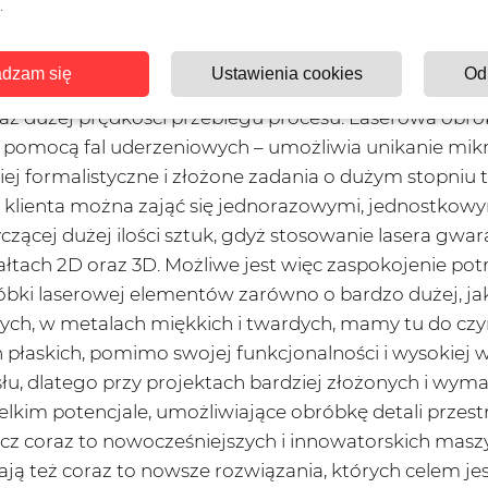
.
leceń z wielorakich dziedzin, a przy okazji w absolutn
gających klientów.
dzam się
Ustawienia cookies
Od
ć energii, co umożliwia kształtowanie trudno topliwyc
raz dużej prędkości przebiegu procesu. Laserowa obr
 pomocą fal uderzeniowych – umożliwia unikanie mikr
ej formalistyczne i złożone zadania o dużym stopniu t
i klienta można zająć się jednorazowymi, jednostkowym
yczącej dużej ilości sztuk, gdyż stosowanie lasera g
łtach 2D oraz 3D. Możliwe jest więc zaspokojenie pot
óbki laserowej elementów zarówno o bardzo dużej, jak 
ubych, w metalach miękkich i twardych, mamy tu do c
h płaskich, pomimo swojej funkcjonalności i wysokiej 
, dlatego przy projektach bardziej złożonych i wyma
elkim potencjale, umożliwiające obróbkę detali przest
z coraz to nowocześniejszych i innowatorskich maszy
ą też coraz to nowsze rozwiązania, których celem jes