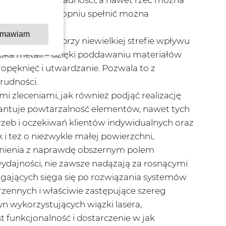
ie maksymalnym stopniu spełnić można
mawiam
h materiałów przy niewielkiej strefie wpływu
óbka metali – dzięki poddawaniu materiałów
opęknięć i utwardzanie. Pozwala to z
rudności.
i zleceniami, jak również podjąć realizację
warantuje powtarzalność elementów, nawet tych
rzeb i oczekiwań klientów indywidualnych oraz
i też o niezwykle małej powierzchni,
zynienia z naprawdę obszernym polem
wydajności, nie zawsze nadążają za rosnącymi
gających sięga się po rozwiązania systemów
rzennych i właściwie zastępujące szereg
n wykorzystujących wiązki lasera,
t funkcjonalność i dostarczenie w jak