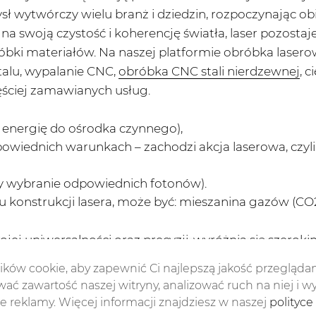
ł wytwórczy wielu branż i dziedzin, rozpoczynając ob
a swoją czystość i koherencję światła, laser pozostaj
bki materiałów. Na naszej platformie obróbka lasero
alu, wypalanie CNC,
obróbka CNC stali nierdzewnej
, c
zęściej zamawianych usług.
 energię do ośrodka czynnego),
owiednich warunkach – zachodzi akcja laserowa, czy
y wybranie odpowiednich fotonów).
konstrukcji lasera, może być: mieszanina gazów (CO2),
swojej uniwersalności oraz precyzji, wyróżnia się szer
gicznych. Obróbka metali i blach za pomocą standardo
ków cookie, aby zapewnić Ci najlepszą jakość przeglądan
ąsiednich elementów, czego możemy uniknąć, decydując
ać zawartość naszej witryny, analizować ruch na niej i w
tywnie do naprawdę niewielkich, wymaganych obszaró
 reklamy. Więcej informacji znajdziesz w naszej
polityce
branych fragmentach materiałów. Dzięki tej niespoty