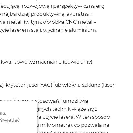
iecującą, rozwojową i perspektywiczną erę
e najbardziej produktywną, akuratną i
wa metali (w tym: obróbka CNC metal –
ięcie laserem stali,
wycinanie aluminium
,
li kwantowe wzmacnianie (powielanie)
 kryształ (laser YAG) lub włókna szklane (laser
okim spektrum zastosowań i umożliwia
wych, tradycyjnych technik wiąże się z
ia,
 się właśnie na użycie lasera. W ten sposób
yświetlać
w (nawet rzędu mikrometra), co pozwala na
kanej wręcz dokładności, a nawet rzec można