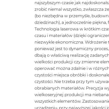
najszybszym czasie jak najdoskonal
zrobić niemal wszystko, zwłaszcza że 
(bo niezbędna w przemyśle, budownict
dziedzinach), a jednocześnie piękna,
Technologia laserowa w krótkim cza
czasu i materiałów (dzięki ogranicze
niezwykle ekonomiczna. Wdrożenie te
ponieważ jest to dynamiczny proces,
dbają o właściwą realizację zadanyc
wielkości produkcji czy zmienne el
operować można zdalnie i w różnych
czystości miejsca obróbki i doskona
czystości. Nie trzeba przy tym używa
obrabianych materiałów. Precyzja wy
wielkoseryjnej produkcji ma nieban
wszystkich elementów. Zastosowani
urządzeniu, przy najwyższej jakości 