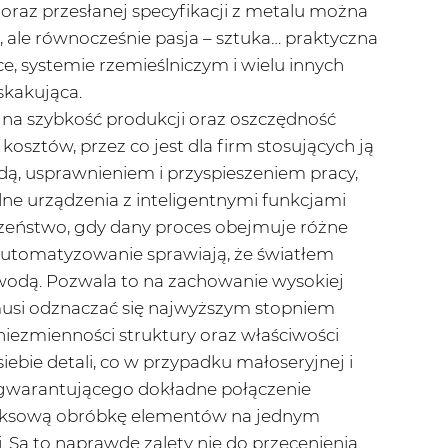
raz przesłanej specyfikacji z metalu można
ca, ale równocześnie pasja – sztuka… praktyczna
ce, systemie rzemieślniczym i wielu innych
skakująca.
na szybkość produkcji oraz oszczędność
kosztów, przez co jest dla firm stosujących ją
dą, usprawnieniem i przyspieszeniem pracy,
ne urządzenia z inteligentnymi funkcjami
eczeństwo, gdy dany proces obejmuje różne
automatyzowanie sprawiają, że światłem
wodą. Pozwala to na zachowanie wysokiej
 musi odznaczać się najwyższym stopniem
 niezmienności struktury oraz właściwości
ebie detali, co w przypadku małoseryjnej i
 gwarantującego dokładne połączenie
leksową obróbkę elementów na jednym
i. Są to naprawdę zalety nie do przecenienia.