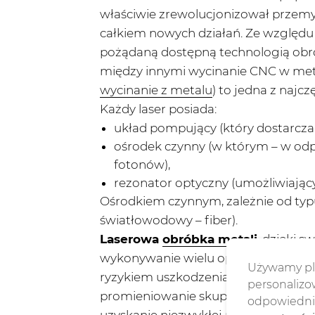
właściwie zrewolucjonizował przemys
całkiem nowych działań. Ze względu n
pożądaną dostępną technologią obró
między innymi wycinanie CNC w met
wycinanie z metalu
) to jedna z najc
Każdy laser posiada:
układ pompujący (który dostarcza
ośrodek czynny (w którym – w odp
fotonów),
rezonator optyczny (umożliwiając
Ośrodkiem czynnym, zależnie od typu 
światłowodowy – fiber).
Laserowa
obróbka metali
, dzięki 
wykonywanie wielu operacji technolo
Używamy pli
ryzykiem uszkodzenia i deformacji s
personalizow
promieniowanie skupione jest selek
odpowiednie
uzyskanie niezwykłej precyzji na wy