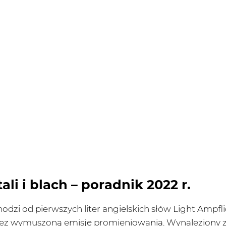
i i blach – poradnik 2022 r.
dzi od pierwszych liter angielskich słów Light Ampfli
ez wymuszoną emisję promieniowania. Wynaleziony zo