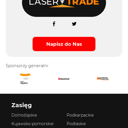
Napisz do Nas
Sponsorzy generalni
Zasięg
Dolnośląskie
Podkarpackie
Kujawsko-pomorskie
Podlaskie