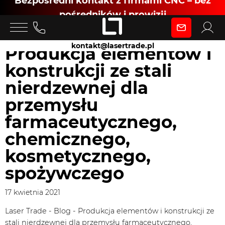
Bezpośredni kontakt z firmami CNC – bez
pośredników i prowizji
Zaloguj się
kontakt@lasertrade.pl
Produkcja elementów i
konstrukcji ze stali
jako
nierdzewnej dla
przemysłu
Klient
farmaceutycznego,
chemicznego,
Zaloguj się
kosmetycznego,
spożywczego
Dołącz jako Partner CNC
17 kwietnia 2021
Laser Trade
-
Blog
-
Produkcja elementów i konstrukcji ze
stali nierdzewnej dla przemysłu farmaceutycznego,