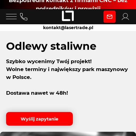
Bezpośredni kontakt z firmami CNC – bez
pośredników i prowizji
Zaloguj się
kontakt@lasertrade.pl
jako
Odlewy staliwne
Szybko wycenimy Twój projekt!
Klient
Wolne terminy i największy park maszynowy
w Polsce.
Zaloguj się
Dostawa nawet w 48h!
Dołącz jako Partner CNC
Wyślij zapytanie