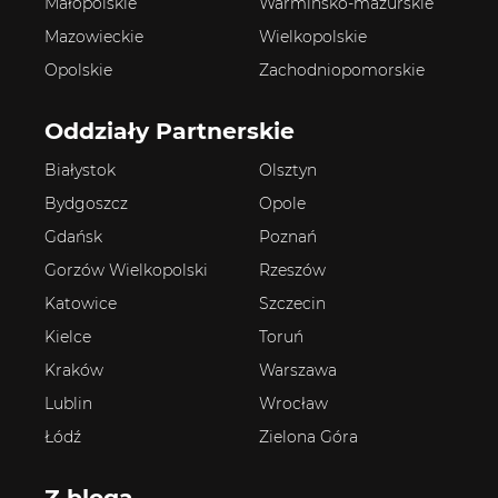
Małopolskie
Warmińsko-mazurskie
Mazowieckie
Wielkopolskie
Opolskie
Zachodniopomorskie
Oddziały Partnerskie
Białystok
Olsztyn
Bydgoszcz
Opole
Gdańsk
Poznań
Gorzów Wielkopolski
Rzeszów
Katowice
Szczecin
Kielce
Toruń
Kraków
Warszawa
Lublin
Wrocław
Łódź
Zielona Góra
Z bloga