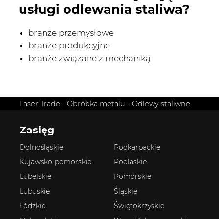
usługi odlewania staliwa?
branże przemysłowe
branże produkcyjne
branże związane z mechaniką
Laser Trade
-
Obróbka metalu
-
Odlewy staliwne
Zasięg
Dolnośląskie
Podkarpackie
Kujawsko-pomorskie
Podlaskie
Lubelskie
Pomorskie
Lubuskie
Śląskie
Łódzkie
Świętokrzyskie