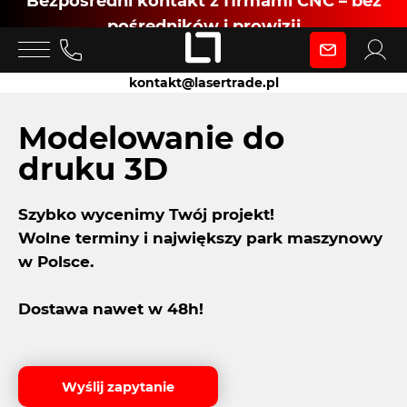
Bezpośredni kontakt z firmami CNC – bez
pośredników i prowizji
Zaloguj się
kontakt@lasertrade.pl
jako
Modelowanie do
druku 3D
Klient
Szybko wycenimy Twój projekt!
Wolne terminy i największy park maszynowy
Zaloguj się
w Polsce.
Dostawa nawet w 48h!
Dołącz jako Partner CNC
Wyślij zapytanie