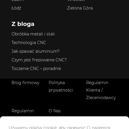
Łódź
Zielona Góra
Z bloga
Obróbka metali i stali
Technologia CNC
Jak spawać aluminium?
Czym jest frezowanie CNC?
Toczenie CNC – poradnik
Blog firmowy
Polityka
Regulamin
prywatności
Klienta /
Zleceniodawcy
Regulamin
O Nas
Wykonawcy
Logowanie
Logowanie
Zostań
Używamy plików cookie, aby zapewnić Ci najlepszą