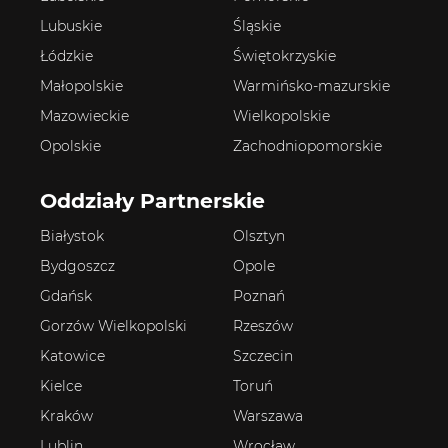
Lubuskie
Śląskie
Łódzkie
Świętokrzyskie
Małopolskie
Warmińsko-mazurskie
Mazowieckie
Wielkopolskie
Opolskie
Zachodniopomorskie
Oddziały Partnerskie
Białystok
Olsztyn
Bydgoszcz
Opole
Gdańsk
Poznań
Gorzów Wielkopolski
Rzeszów
Katowice
Szczecin
Kielce
Toruń
Kraków
Warszawa
Lublin
Wrocław