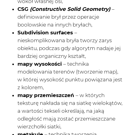
wokół własnej osi,
CSG
(Constructive Solid Geometry)
–
definiowanie brył przez operacje
boolowskie na innych bryłach,
Subdivision surfaces
–
nieskomplikowana bryła tworzy zarys
obiektu, podczas gdy algorytm nadaje jej
bardziej organiczny kształt,
mapy wysokości
– technika
modelowania terenów (tworzenie map),
w której wysokość punktu powiązana jest
z kolorem,
mapy przemieszczeń
– w których
teksturę nakłada się na siatkę wielokątów,
a wartości tekseli określają, na jaką
odległość mają zostać przemieszczane
wierzchołki siatki,
metakule
– technika tworzenia