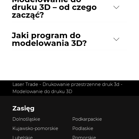
druku 3D – od czego
zacząć?
Jaki program do
modelowania 3D?
Laser Trade
-
Drukowanie przestrzenne druk 3d
-
Modelowanie do druku 3D
Zasięg
Dolnośląskie
Podkarpackie
Kujawsko-pomorskie
Podlaskie
Lubelskie
Pomorskie