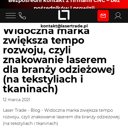
Bezpośredni kontakt z firmami CNC – bez
pośredników i prowizji
Zaloguj się
kontakt@lasertrade.pl
Widoczna marka
zwiększa tempo
jako
rozwoju, czyli
znakowanie laserem
Klient
dla branży odzieżowej
(na tekstyliach i
Zaloguj się
tkaninach)
12 marca 2021
Dołącz jako Partner CNC
Laser Trade
-
Blog
-
Widoczna marka zwiększa tempo
rozwoju, czyli znakowanie laserem dla branży odzieżowej
(na tekstyliach i tkaninach)