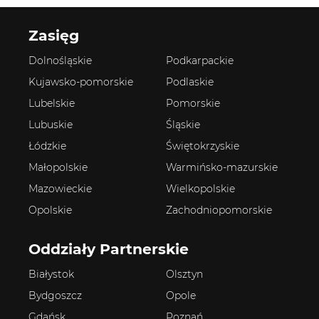
Zasięg
Dolnośląskie
Podkarpackie
Kujawsko-pomorskie
Podlaskie
Lubelskie
Pomorskie
Lubuskie
Śląskie
Łódzkie
Świętokrzyskie
Małopolskie
Warmińsko-mazurskie
Mazowieckie
Wielkopolskie
Opolskie
Zachodniopomorskie
Oddziały Partnerskie
Białystok
Olsztyn
Bydgoszcz
Opole
Gdańsk
Poznań