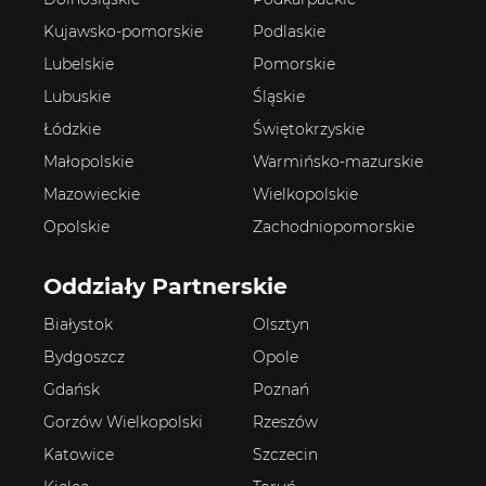
Kujawsko-pomorskie
Podlaskie
Lubelskie
Pomorskie
Lubuskie
Śląskie
Łódzkie
Świętokrzyskie
Małopolskie
Warmińsko-mazurskie
Mazowieckie
Wielkopolskie
Opolskie
Zachodniopomorskie
Oddziały Partnerskie
Białystok
Olsztyn
Bydgoszcz
Opole
Gdańsk
Poznań
Gorzów Wielkopolski
Rzeszów
Katowice
Szczecin