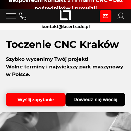
Bezpośredni kontakt z firmami CNC – bez
pośredników i prowizji
Zaloguj się
kontakt@lasertrade.pl
jako
Toczenie CNC Kraków
Szybko wycenimy Twój projekt!
Klient
Wolne terminy i największy park maszynowy
w Polsce.
Zaloguj się
Dowiedz się więcej
Wyślij zapytanie
Dołącz jako Partner CNC