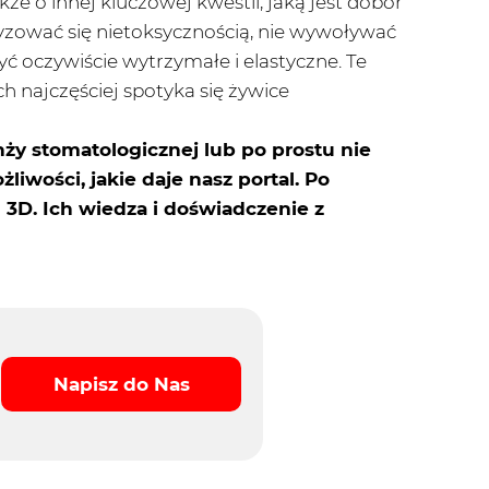
kże o innej kluczowej kwestii, jaką jest dobór
yzować się nietoksycznością, nie wywoływać
yć oczywiście wytrzymałe i elastyczne. Te
ch najczęściej spotyka się żywice
ży stomatologicznej lub po prostu nie
iwości, jakie daje nasz portal. Po
 3D. Ich wiedza i doświadczenie z
Napisz do Nas