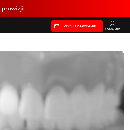
 prowizji
WYŚLIJ ZAPYTANIE
LOGOWANIE
Partner produkcyjny
Zaloguj się