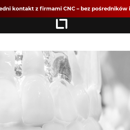
dni kontakt z firmami CNC – bez pośredników i
Zaloguj się
jako
Dołącz jako Partner CNC
Rejestracja