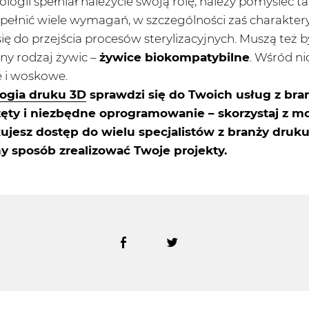
ogii spełniał należycie swoją rolę, należy pomyśleć ta
pełnić wiele wymagań, w szczególności zaś charakter
ię do przejścia procesów sterylizacyjnych. Muszą też b
lny rodzaj żywic –
żywice biokompatybilne
. Wśród ni
re i woskowe.
ogia druku 3D
sprawdzi się do Twoich usług z bran
ty i niezbędne oprogramowanie – skorzystaj z możl
ujesz dostęp do wielu specjalistów z branży druku
 sposób zrealizować Twoje projekty.