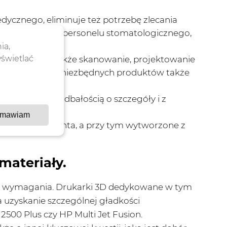
ycznego, eliminuje też potrzebę zlecania
tak lekarzy i personelu stomatologicznego,
,
ia,
yświetlać
zenia, w tym także skanowanie, projektowanie
es wytworzenia niezbędnych produktów także
z najwyższą dbałością o szczegóły i z
mawiam
wane do pacjenta, a przy tym wytworzone z
materiały.
ne wymagania. Drukarki 3D dedykowane w tym
 uzyskanie szczególnej gładkości
2500 Plus czy HP Multi Jet Fusion.