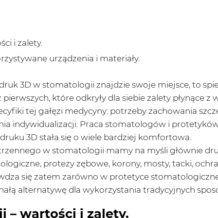
i i zalety.
rzystywane urządzenia i materiały.
 druk 3D w stomatologii znajdzie swoje miejsce, to spie
pierwszych, które odkryły dla siebie zalety płynące z
yfiki tej gałęzi medycyny: potrzeby zachowania szcze
nia indywidualizacji. Praca stomatologów i protetykó
ruku 3D stała się o wiele bardziej komfortowa.
trzennego w stomatologii mamy na myśli głównie dru
logiczne, protezy zębowe, korony, mosty, tacki, ochra
dza się zatem zarówno w protetyce stomatologicznej, 
ałą alternatywę dla wykorzystania tradycyjnych spos
– wartości i zalety.