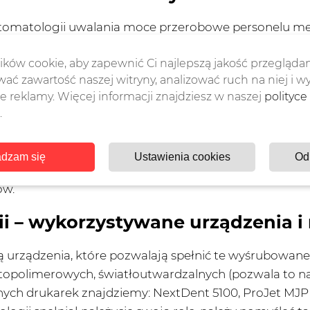
tomatologii uwalania moce przerobowe personelu med
tów firmom zewnętrznym; oszczędność czasu dotyczy 
e druku 3D znacznie zmniejsza ilość koniecznych wizyt
ków cookie, aby zapewnić Ci najlepszą jakość przeglądan
ać zawartość naszej witryny, analizować ruch na niej i w
ecie dentystycznym może następować cały proces lec
 reklamy. Więcej informacji znajdziesz w naszej
polityce
bów; w pracowni technika dentystycznego cały proc
.
ogą być dobrane do konkretnego przypadku, wykonane 
ni,
dzam się
Ustawienia cookies
Od
kie niezbędne elementy mogą być całkowicie dostoso
ów.
i – wykorzystywane urządzenia i 
ą urządzenia, które pozwalają spełnić te wyśrubowa
otopolimerowych, światłoutwardzalnych (pozwala to na
nych drukarek znajdziemy: NextDent 5100, ProJet MJP 