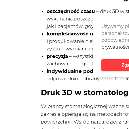
oszczędność czasu
– druk 3D w s
wykonania poszczególnych elemen
jak i pacjentów, gdyż zastosowani
Używamy pli
personalizow
kompleksowość usług
– w gabin
odpowiednie
i produkowanie niezbędnych wyro
prywatności
zyskuje wymiar całościowy,
precyzja
– wszystkie parametry m
zachowaniem gładkości powierzch
Zga
indywidualne podejście
– wszyst
odpowiednio dobranych materiał
Druk 3D w stomatologi
W branży stomatologicznej ważne s
zakresie opierają się na metodach f
powierzchni). Wśród najbardziej zna