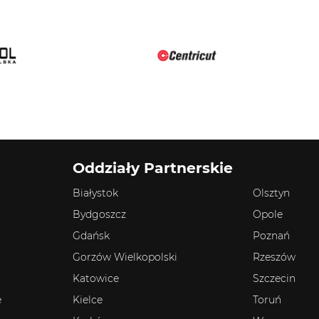
Oddziały Partnerskie
Białystok
Olsztyn
Bydgoszcz
Opole
Gdańsk
Poznań
Gorzów Wielkopolski
Rzeszów
Katowice
Szczecin
e
Kielce
Toruń