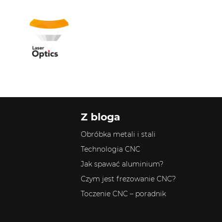
Z bloga
Obróbka metali i stali
Technologia CNC
Jak spawać aluminium?
Czym jest frezowanie CNC?
Toczenie CNC – poradnik