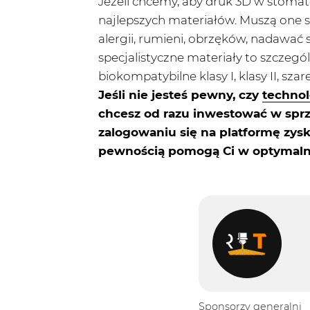
Jeżeli chcemy, aby druk 3D w stomatol
najlepszych materiałów. Muszą one s
alergii, rumieni, obrzęków, nadawać s
specjalistyczne materiały to szczegó
biokompatybilne klasy I, klasy II, sza
Jeśli nie jesteś pewny, czy
technol
chcesz od razu inwestować w sprzę
zalogowaniu się na platformę zysk
pewnością pomogą Ci w optymalny
Sponsorzy generalni