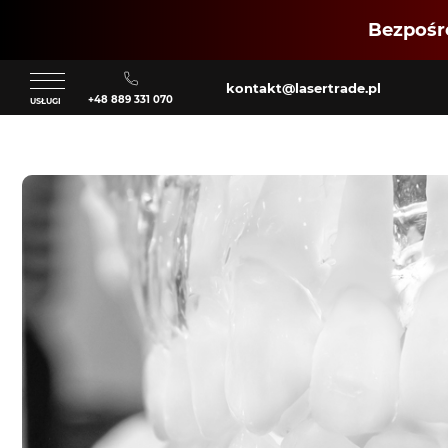
Bezpośre
kontakt@lasertrade.pl
+48 889 331 070
USŁUGI
Klient
Zaloguj się