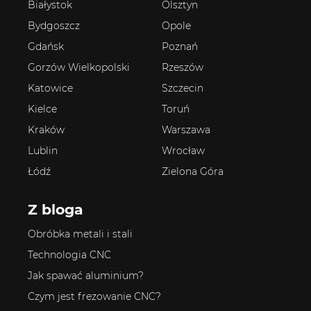
Rejestracja
Białystok
Olsztyn
Bydgoszcz
Opole
Gdańsk
Poznań
Gorzów Wielkopolski
Rzeszów
Partner produkcyjny
Katowice
Szczecin
Kielce
Toruń
Zaloguj się
Kraków
Warszawa
Lublin
Wrocław
Łódź
Zielona Góra
Z bloga
Obróbka metali i stali
Technologia CNC
Jak spawać aluminium?
Czym jest frezowanie CNC?