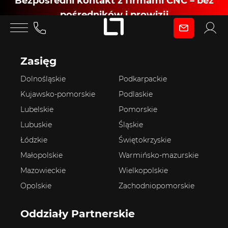
Bezpośredni kontakt z firmami CNC – bez
pośredników i prowizji
Zaloguj się
kontakt@lasertrade.pl
Zasięg
jako
Dolnośląskie
Podkarpackie
Kujawsko-pomorskie
Podlaskie
Klient
Lubelskie
Pomorskie
Lubuskie
Śląskie
Łódzkie
Świętokrzyskie
Zaloguj się
Małopolskie
Warmińsko-mazurskie
Mazowieckie
Wielkopolskie
Opolskie
Zachodniopomorskie
Dołącz jako Partner CNC
Oddziały Partnerskie