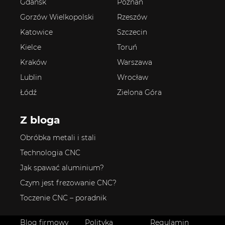
Gdańsk
Poznań
Gorzów Wielkopolski
Rzeszów
Katowice
Szczecin
Kielce
Toruń
Kraków
Warszawa
Lublin
Wrocław
Łódź
Zielona Góra
Z bloga
Obróbka metali i stali
Technologia CNC
Jak spawać aluminium?
Czym jest frezowanie CNC?
Toczenie CNC – poradnik
Blog firmowy
Polityka
Regulamin