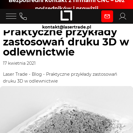
Bezpośredni kontakt z firmami CNC – bez
pośredników i prowizji
Zaloguj się
kontakt@lasertrade.pl
Praktyczne przykłady
zastosowań druku 3D w
jako
odlewnictwie
Klient
17 kwietnia 2021
Laser Trade
-
Blog
-
Praktyczne przykłady zastosowań
druku 3D w odlewnictwie
Zaloguj się
Dołącz jako Partner CNC