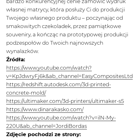
bardzo konkurencyjnej cenie zamówić wydruk
własnej matrycy, która posłuży Ci do produkcji
Twojego własnego produktu – poczynając od
smakowitych czekoladek, przez pamiątkowe
souveniry, a kończąc na prototypowej produkcji
podzespołów do Twoich najnowszych
wynalazków.
Źródła:
https://www.youtube.com/watch?
v=KpJdwryFj6k&ab_channel=EasyCompositesLtd
https://redshift.autodesk.com/3d-printed-
concrete-mold/
https://ultimaker.com/3d-printers/ultimaker-s5
https://www.dinarakasko.com/
https://www.youtube.com/watch?v=ilN-My-
220U&ab_channel=JordiBordas
Zdjęcie pochodzi ze strony: