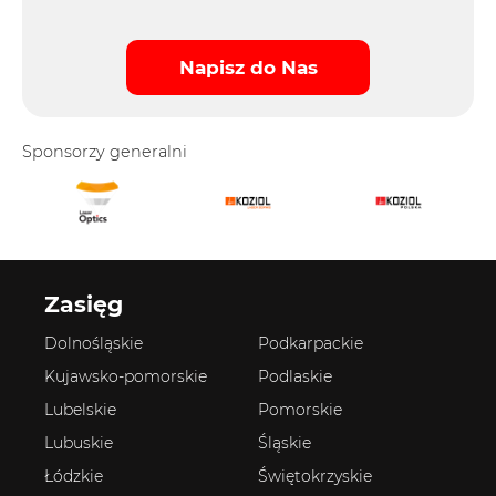
Napisz do Nas
Sponsorzy generalni
Zasięg
Dolnośląskie
Podkarpackie
Kujawsko-pomorskie
Podlaskie
Lubelskie
Pomorskie
Lubuskie
Śląskie
Łódzkie
Świętokrzyskie