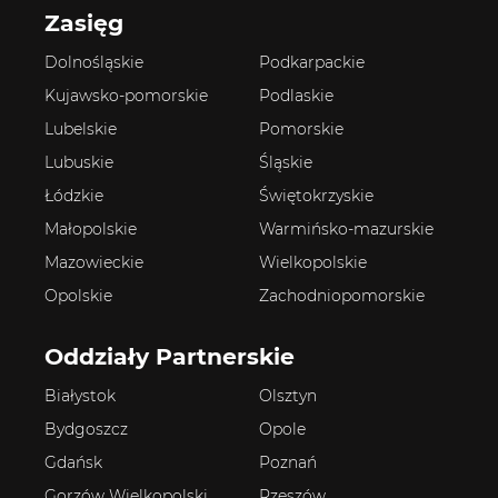
Zasięg
Dolnośląskie
Podkarpackie
Kujawsko-pomorskie
Podlaskie
Lubelskie
Pomorskie
Lubuskie
Śląskie
Łódzkie
Świętokrzyskie
Małopolskie
Warmińsko-mazurskie
Mazowieckie
Wielkopolskie
Opolskie
Zachodniopomorskie
Oddziały Partnerskie
Białystok
Olsztyn
Bydgoszcz
Opole
Gdańsk
Poznań
Gorzów Wielkopolski
Rzeszów