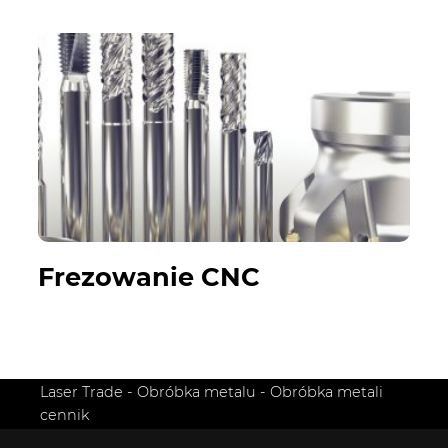
Frezowanie CNC
Laser Trade
-
Obróbka metalu
-
Obróbka metali
cennik