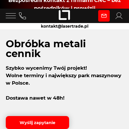
Bezpośredni kontakt z firmami CNC – bez
pośredników i prowizji
Zaloguj się
kontakt@lasertrade.pl
jako
Obróbka metali
cennik
Klient
Szybko wycenimy Twój projekt!
Wolne terminy i największy park maszynowy
Zaloguj się
w Polsce.
Dostawa nawet w 48h!
Dołącz jako Partner CNC
Wyślij zapytanie