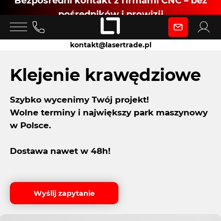
Bezpośredni kontakt z firmami CNC – bez
pośredników i prowizji
Zaloguj się
kontakt@lasertrade.pl
jako
Klejenie krawędziowe
Szybko wycenimy Twój projekt!
Klient
Wolne terminy i największy park maszynowy
w Polsce.
Zaloguj się
Dostawa nawet w 48h!
Dołącz jako Partner CNC
Wyślij zapytanie