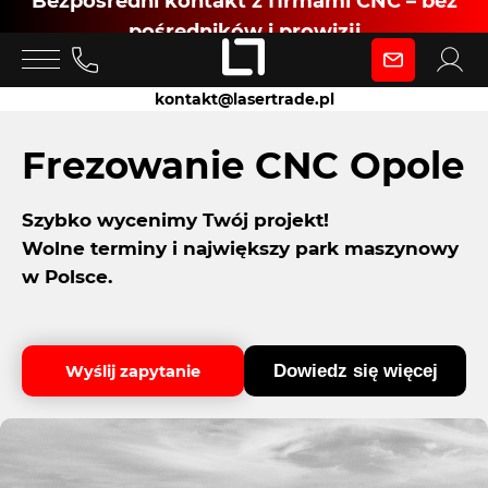
Bezpośredni kontakt z firmami CNC – bez
pośredników i prowizji
Zaloguj się
kontakt@lasertrade.pl
jako
Frezowanie CNC Opole
Szybko wycenimy Twój projekt!
Klient
Wolne terminy i największy park maszynowy
w Polsce.
Zaloguj się
Dowiedz się więcej
Wyślij zapytanie
Dołącz jako Partner CNC