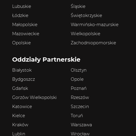
Lubuskie
Śląskie
Łódzkie
Świętokrzyskie
Małopolskie
Warmińsko-mazurskie
Mazowieckie
Wielkopolskie
Opolskie
Zachodniopomorskie
Oddziały Partnerskie
Białystok
Olsztyn
Bydgoszcz
Opole
Gdańsk
Poznań
Gorzów Wielkopolski
Rzeszów
Katowice
Szczecin
Kielce
Toruń
Kraków
Warszawa
Lublin
Wrocław