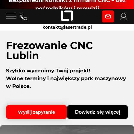
Bezpośredni kontakt z firmami CNC – bez
pośredników i prowizji
Zaloguj się
kontakt@lasertrade.pl
jako
Frezowanie CNC
Lublin
Klient
Szybko wycenimy Twój projekt!
Wolne terminy i największy park maszynowy
Zaloguj się
w Polsce.
Dowiedz się więcej
Wyślij zapytanie
Dołącz jako Partner CNC