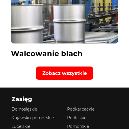
Walcowanie blach
Zobacz wszystkie
Zasięg
Dolnośląskie
Podkarpackie
Kujawsko-pomorskie
Podlaskie
Lubelskie
Pomorskie