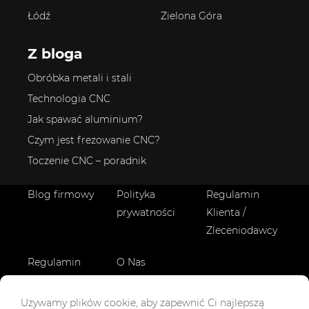
Łódź
Zielona Góra
Z bloga
Obróbka metali i stali
Technologia CNC
Jak spawać aluminium?
Czym jest frezowanie CNC?
Toczenie CNC – poradnik
Blog firmowy
Polityka
Regulamin
prywatności
Klienta /
Zleceniodawcy
Regulamin
O Nas
Wykonawcy
Logowanie
Logowanie
Zostań
Używamy plików cookie, aby zapewnić Ci najlepszą