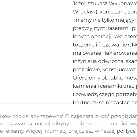
Jeżeli szukasz Wykonaw
Wrocław), koniecznie spr
Tniemy nie tylko mający
precyzyjnymi laserami, 
innych operacji, jak: la
toczenie i frezowanie CN
malowanie i lakierowani
inżynieria odwrotna, sk
próżniowe, konstruowanie
Oferujemy obróbkę metali
kamienia i ceramiki oraz
i powiedz, czego potrzeb
Partnerzy są niezastąpien
ków cookie, aby zapewnić Ci najlepszą jakość przeglądan
ać zawartość naszej witryny, analizować ruch na niej i w
 reklamy. Więcej informacji znajdziesz w naszej
polityce