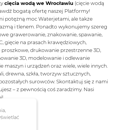
cy
cięcia wodą we Wrocławiu
(cięcie wodą
awdź bogatą ofertę naszej Platformy!
mi potężną moc Waterjetami, ale także
plazmą i tlenem. Ponadto wykonujemy szereg
serowe grawerowanie, znakowanie, spawanie,
C, gięcie na prasach krawędziowych,
e proszkowe, drukowanie przestrzenne 3D,
anowanie 3D, modelowanie i odlewanie
 maszyn i urządzeń oraz wiele, wiele innych.
, drewna, szkła, tworzyw sztucznych,
 pozostałych surowców. Skontaktuj się z nami
ujesz – z pewnością coś zaradzimy. Nasi
i!
ia,
yświetlać