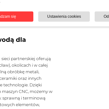
.
dzam się
Ustawienia cookies
Od
wodą dla
sieci partnerskiej oferują
aw), okolicach i w całej
lną obróbkę metali,
 ceramiki oraz innych
 technologie. Dzięki
ych maszyn CNC, możemy w
: sprawną i terminową
gotowych elementów,