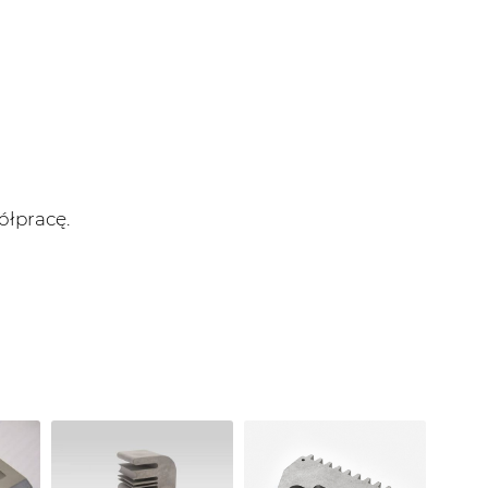
ółpracę.