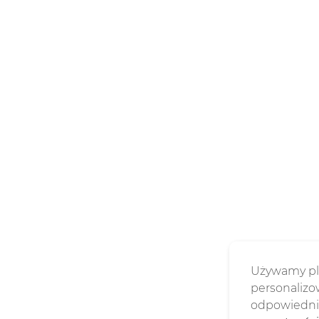
Używamy pli
personalizow
odpowiednie