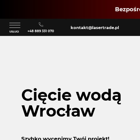
Bezpośre
kontakt@lasertrade.pl
+48 889 331 070
USŁUGI
Klient
Cięcie wodą
Zaloguj się
Wrocław
Szybko wycenimy Twój projekt!