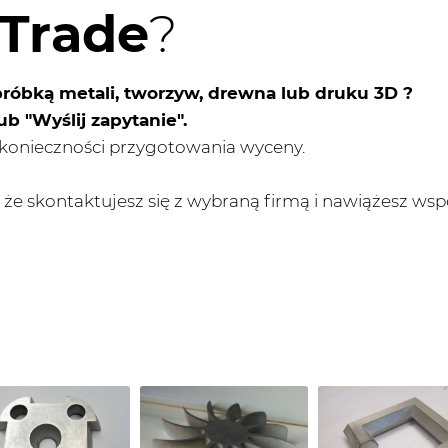
rTrade
?
bróbką metali, tworzyw, drewna lub druku 3D ?
ub "Wyślij zapytanie".
konieczności przygotowania wyceny.
zy, że skontaktujesz się z wybraną firmą i nawiążesz wsp