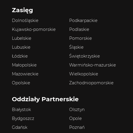
Zasięg
Dolnośląskie
Podkarpackie
Kujawsko-pomorskie
Podlaskie
Lubelskie
Pomorskie
Lubuskie
Śląskie
Łódzkie
Świętokrzyskie
Małopolskie
Warmińsko-mazurskie
Mazowieckie
Wielkopolskie
Opolskie
Zachodniopomorskie
Oddziały Partnerskie
Białystok
Olsztyn
Bydgoszcz
Opole
Gdańsk
Poznań