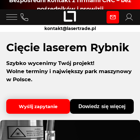
Bezpośredni kontakt z firmami CNC – bez
pośredników i prowizji
Zaloguj się
kontakt@lasertrade.pl
jako
Cięcie laserem Rybnik
Szybko wycenimy Twój projekt!
Klient
Wolne terminy i największy park maszynowy
w Polsce.
Zaloguj się
Dowiedz się więcej
Wyślij zapytanie
Dołącz jako Partner CNC