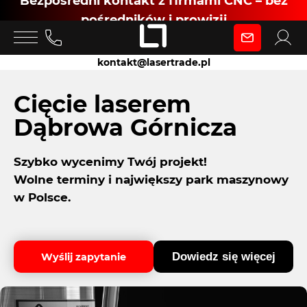
Bezpośredni kontakt z firmami CNC – bez
pośredników i prowizji
Zaloguj się
kontakt@lasertrade.pl
jako
Cięcie laserem
Dąbrowa Górnicza
Klient
Szybko wycenimy Twój projekt!
Wolne terminy i największy park maszynowy
Zaloguj się
w Polsce.
Dowiedz się więcej
Wyślij zapytanie
Dołącz jako Partner CNC