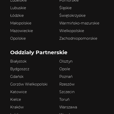
Lubelskie
Pomorskie
Lubuskie
Śląskie
Łódzkie
Świętokrzyskie
Małopolskie
Warmińsko-mazurskie
Mazowieckie
Wielkopolskie
Opolskie
Zachodniopomorskie
Oddziały Partnerskie
Białystok
Olsztyn
Bydgoszcz
Opole
Gdańsk
Poznań
Gorzów Wielkopolski
Rzeszów
Katowice
Szczecin
Kielce
Toruń
Kraków
Warszawa