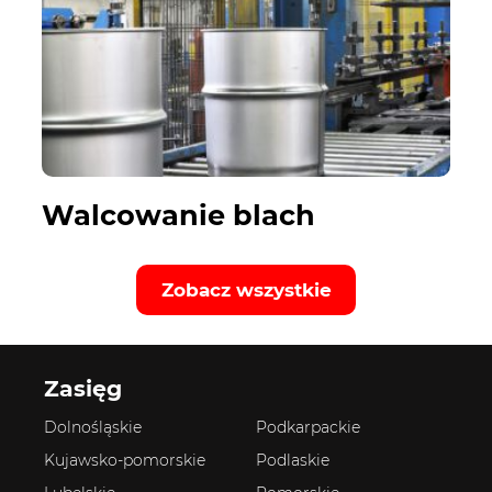
Walcowanie blach
Zobacz wszystkie
Zasięg
Dolnośląskie
Podkarpackie
Kujawsko-pomorskie
Podlaskie