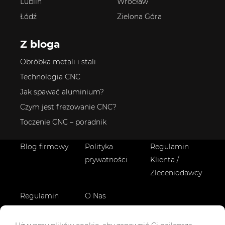
Lublin
Wrocław
Łódź
Zielona Góra
Z bloga
Obróbka metali i stali
Technologia CNC
Jak spawać aluminium?
Czym jest frezowanie CNC?
Toczenie CNC – poradnik
Blog firmowy
Polityka
Regulamin
prywatności
Klienta /
Zleceniodawcy
Regulamin
O Nas
Wykonawcy
Logowanie
Logowanie
Zostań