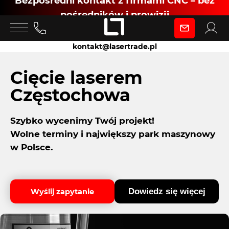
Bezpośredni kontakt z firmami CNC – bez
pośredników i prowizji
Zaloguj się
kontakt@lasertrade.pl
jako
Cięcie laserem
Częstochowa
Klient
Szybko wycenimy Twój projekt!
Wolne terminy i największy park maszynowy
Zaloguj się
w Polsce.
Dowiedz się więcej
Wyślij zapytanie
Dołącz jako Partner CNC