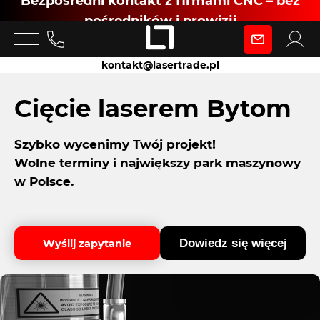
Bezpośredni kontakt z firmami CNC – bez
pośredników i prowizji
Zaloguj się
kontakt@lasertrade.pl
jako
Cięcie laserem Bytom
Szybko wycenimy Twój projekt!
Klient
Wolne terminy i największy park maszynowy
w Polsce.
Zaloguj się
Dowiedz się więcej
Wyślij zapytanie
Dołącz jako Partner CNC