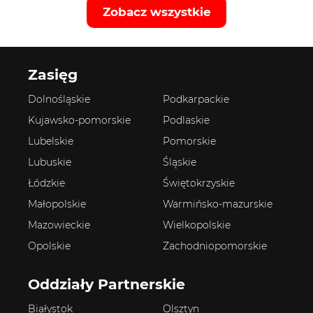
Zobacz wszystkie
Zasięg
Dolnośląskie
Podkarpackie
Kujawsko-pomorskie
Podlaskie
Lubelskie
Pomorskie
Lubuskie
Śląskie
Łódzkie
Świętokrzyskie
Małopolskie
Warmińsko-mazurskie
Mazowieckie
Wielkopolskie
Opolskie
Zachodniopomorskie
Oddziały Partnerskie
Białystok
Olsztyn