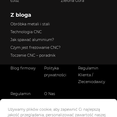
Łódź
Zielona Góra
Z bloga
Obróbka metali i stali
Technologia CNC
Jak spawać aluminium?
Czym jest frezowanie CNC?
Toczenie CNC – poradnik
Blog firmowy
Polityka
Regulamin
prywatności
Klienta /
Zleceniodawcy
Regulamin
O Nas
Wykonawcy
Logowanie
Logowanie
Zostań
Używamy plików cookie, aby zapewnić Ci najlepszą
Klient
Partner
Partnerem
jakość przeglądania, personalizować zawartość naszej