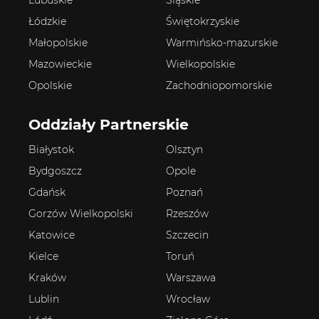
Lubuskie
Śląskie
Łódzkie
Świętokrzyskie
Małopolskie
Warmińsko-mazurskie
Mazowieckie
Wielkopolskie
Opolskie
Zachodniopomorskie
Oddziały Partnerskie
Białystok
Olsztyn
Bydgoszcz
Opole
Gdańsk
Poznań
Gorzów Wielkopolski
Rzeszów
Katowice
Szczecin
Kielce
Toruń
Kraków
Warszawa
Lublin
Wrocław