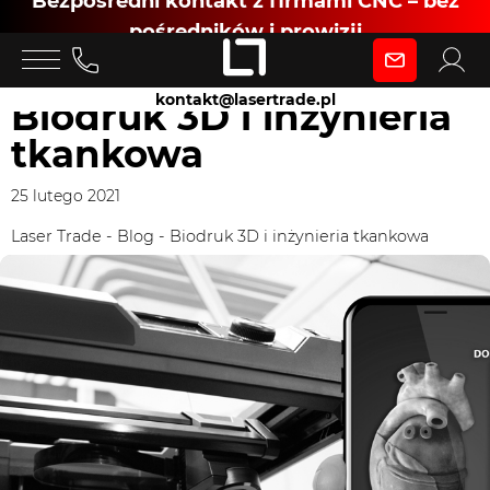
Bezpośredni kontakt z firmami CNC – bez
pośredników i prowizji
Zaloguj się
kontakt@lasertrade.pl
Biodruk 3D i inżynieria
tkankowa
jako
25 lutego 2021
Klient
Laser Trade
-
Blog
-
Biodruk 3D i inżynieria tkankowa
Zaloguj się
Dołącz jako Partner CNC