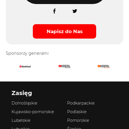
Napisz do Nas
Sponsorzy generalni
Zasięg
Dolnośląskie
Podkarpackie
Kujawsko-pomorskie
Podlaskie
Lubelskie
Pomorskie